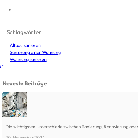
Schlagwörter
Altbau sanieren
Sanierung einer Wohnung
Wohnung sanieren
er
Neueste Beiträge
Die wichtigsten Unterschiede zwischen Sanierung, Renovierung ode
20. November 2024