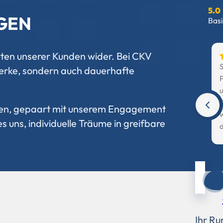
5.0
GEN
Basi
rten unserer Kunden wider. Bei CKV
S
erke, sondern auch dauerhafte
eren, gepaart mit unserem Engagement
s uns, individuelle Träume in greifbare
A
f
P
A
t
Ihr Ru
P