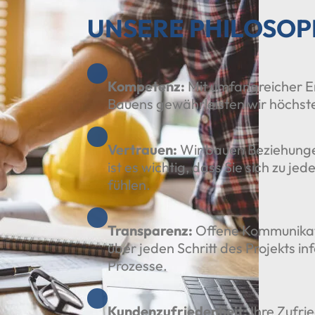
UNSERE PHILOSOP
Kompetenz:
Mit umfangreicher E
Bauens gewährleisten wir höchste 
Vertrauen:
Wir bauen Beziehunge
ist es wichtig, dass Sie sich zu j
fühlen.
Transparenz:
Offene Kommunikatio
über jeden Schritt des Projekts in
Prozesse.
Kundenzufriedenheit:
Ihre Zufrie