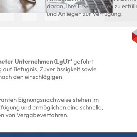
daran, Ihre Erwartungen zu erfül
und Anliegen zur Verfügung.
neter Unternehmen (LgU)“
geführt
g auf Befugnis, Zuverlässigkeit sowie
 nach den einschlägigen
evanten Eignungsnachweise stehen im
fügung und ermöglichen eine schnelle,
en von Vergabeverfahren.